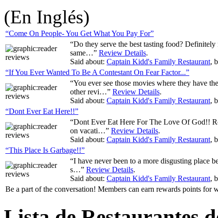
(En Inglés)
“Come On People- You Get What You Pay For”
“Do they serve the best tasting food? Definitel
same…”
Review Details
.
Said about:
Captain Kidd's Family Restaurant
, 
“If You Ever Wanted To Be A Contestant On Fear Factor...”
“You ever see those movies where they have 
other revi…”
Review Details
.
Said about:
Captain Kidd's Family Restaurant
, 
“Dont Ever Eat Here!!”
“Dont Ever Eat Here For The Love Of God!! R
on vacati…”
Review Details
.
Said about:
Captain Kidd's Family Restaurant
, 
“This Place Is Garbage!!”
“I have never been to a more disgusting place bef
s…”
Review Details
.
Said about:
Captain Kidd's Family Restaurant
, 
Be a part of the conversation! Members can earn rewards points fo
Lista de Restaurantes 