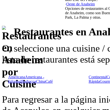
·
Oeste de Anaheim
Opciones de restaurantes al 
de Anaheim, como son Buen
Park, La Palma y otras.
Restaurantes en Ana
O, seleccione una cuisine / c
lista de restaurantes está se
Americana
Americana -
Continental
C
Informal
Barbacoa
China
Café
Rápida
Gourm
Para regresar a la página in